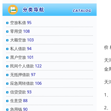
空放私借
95
零用贷
108
大额空放
103
价
私人借款
94
黑户空放
101
天
民间个人借款
122
金
无抵押借款
97
天
应急周转借款
106
信贷贷款
93
1
生意贷
88
2
急用钱
90