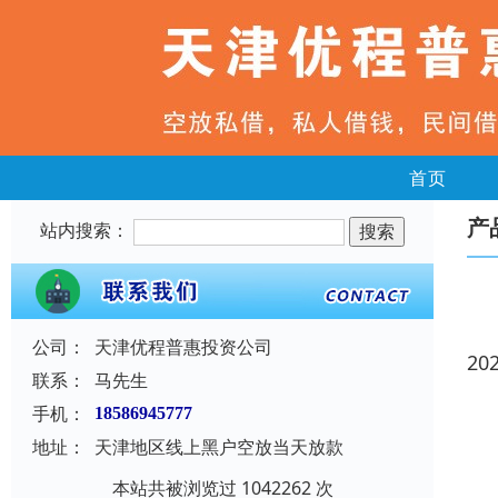
首页
产
站内搜索：
公司：
天津优程普惠投资公司
20
联系：
马先生
手机：
18586945777
地址：
天津地区线上黑户空放当天放款
本站共被浏览过 1042262 次