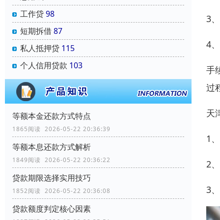
工作贷
98
3
短期拆借
87
4
私人抵押贷
115
个人信用贷款
103
手
过
天
等额本金还款方式特点
1865阅读 2026-05-22 20:36:39
1
等额本息还款方式解析
1849阅读 2026-05-22 20:36:22
2
贷款期限选择实用技巧
3
1852阅读 2026-05-22 20:36:08
贷款额度判定核心因素