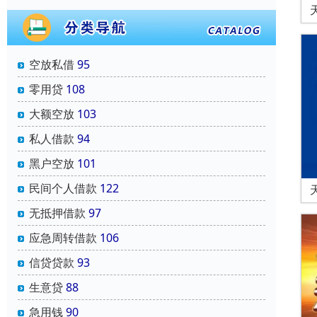
空放私借
95
零用贷
108
大额空放
103
私人借款
94
黑户空放
101
民间个人借款
122
无抵押借款
97
应急周转借款
106
信贷贷款
93
生意贷
88
急用钱
90