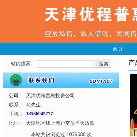
首页
产
站内搜索：
公司：
天津优程普惠投资公司
联系：
马先生
手机：
18586945777
地址：
天津地区线上黑户空放当天放款
本站共被浏览过 1039680 次