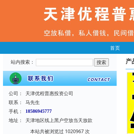
首页
产
站内搜索：
公司：
天津优程普惠投资公司
联系：
马先生
手机：
18586945777
地址：
天津地区线上黑户空放当天放款
本站共被浏览过 1020967 次