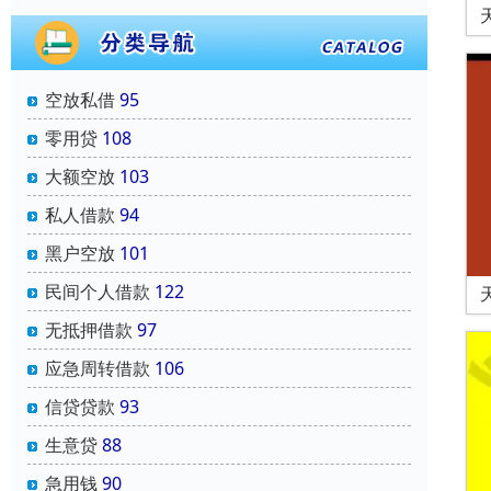
空放私借
95
零用贷
108
大额空放
103
私人借款
94
黑户空放
101
民间个人借款
122
无抵押借款
97
应急周转借款
106
信贷贷款
93
生意贷
88
急用钱
90