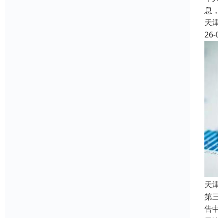
息
天
26-
天
第
告