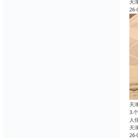
天
26-
天
3
人
天
26-