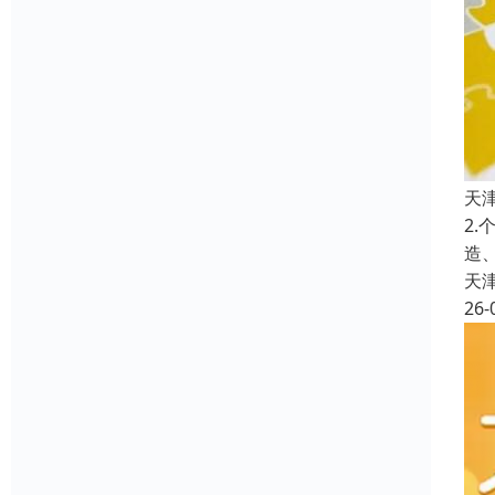
天
2
造
天
26-