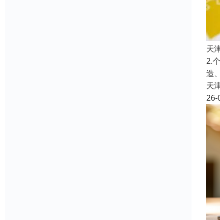
天
2
造
天
26-