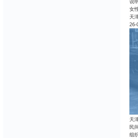
说
女
天
26-
天
民
组