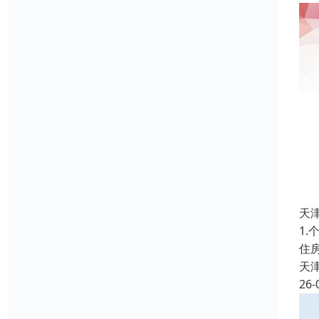
天
1
住
天
26-