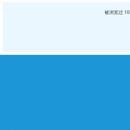
被浏览过 1