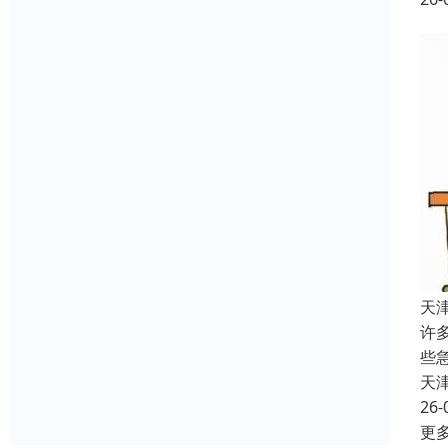
天
许
些
天
26-
更