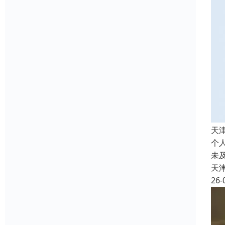
天
个
未
天
26-