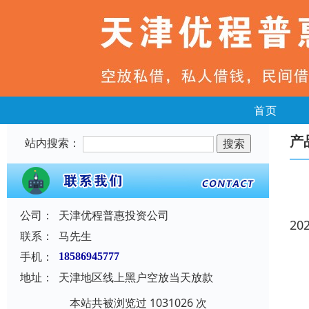
首页
产
站内搜索：
公司：
天津优程普惠投资公司
20
联系：
马先生
手机：
18586945777
地址：
天津地区线上黑户空放当天放款
本站共被浏览过 1031026 次