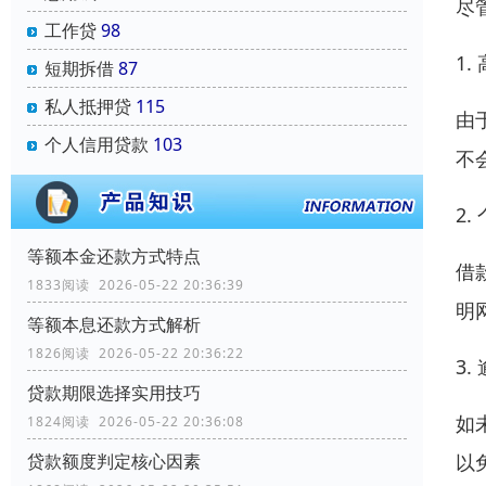
尽
工作贷
98
1.
短期拆借
87
私人抵押贷
115
由
个人信用贷款
103
不
2
等额本金还款方式特点
借
1833阅读 2026-05-22 20:36:39
明
等额本息还款方式解析
1826阅读 2026-05-22 20:36:22
3
贷款期限选择实用技巧
如
1824阅读 2026-05-22 20:36:08
以
贷款额度判定核心因素