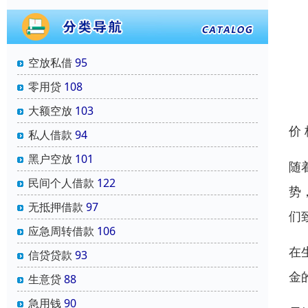
空放私借
95
零用贷
108
大额空放
103
价
私人借款
94
黑户空放
101
随
民间个人借款
122
势
无抵押借款
97
们
应急周转借款
106
在
信贷贷款
93
金
生意贷
88
急用钱
90