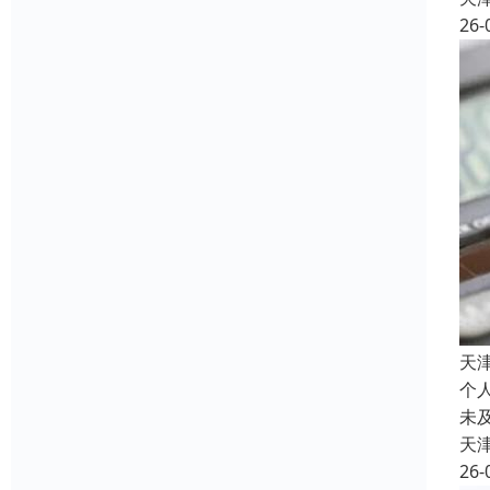
26-
天
个
未
天
26-