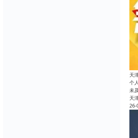
天
个
未
天
26-