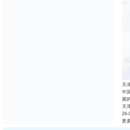
天
中
展
天
26-
更