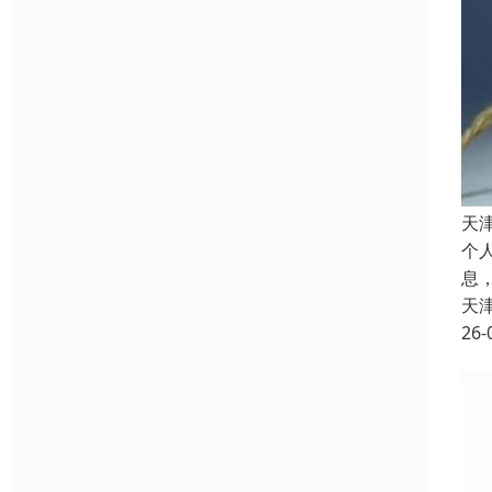
天
个
息
天
26-