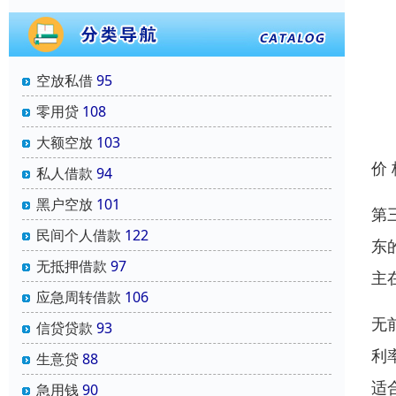
空放私借
95
零用贷
108
大额空放
103
价
私人借款
94
黑户空放
101
第
民间个人借款
122
东
无抵押借款
97
主
应急周转借款
106
无
信贷贷款
93
利
生意贷
88
适
急用钱
90