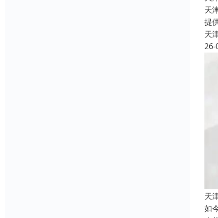
天
提
天
26-
天
如