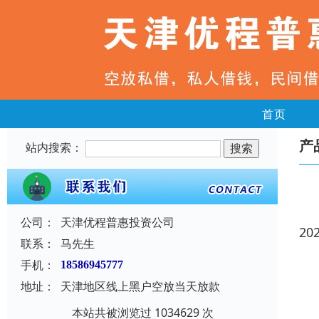
首页
产
站内搜索：
公司：
天津优程普惠投资公司
20
联系：
马先生
手机：
18586945777
地址：
天津地区线上黑户空放当天放款
本站共被浏览过 1034629 次