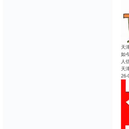
天
如
人
天
26-