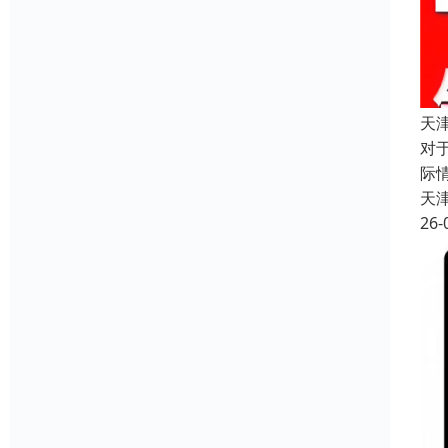
天
对
际
天
26-