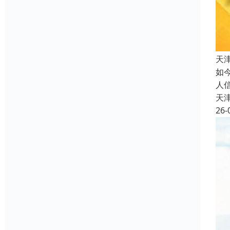
天
如
人
天
26-