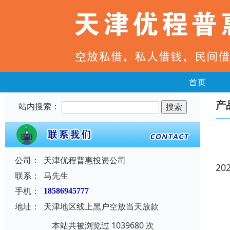
首页
产
站内搜索：
公司：
天津优程普惠投资公司
20
联系：
马先生
手机：
18586945777
地址：
天津地区线上黑户空放当天放款
本站共被浏览过 1039680 次