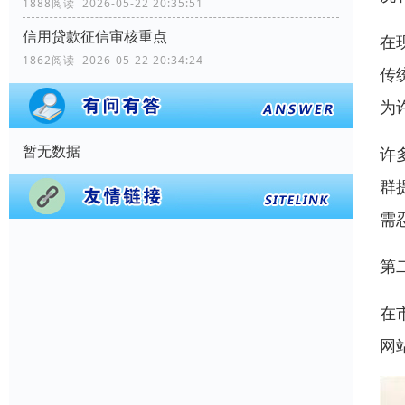
1888阅读 2026-05-22 20:35:51
信用贷款征信审核重点
在
1862阅读 2026-05-22 20:34:24
传
为
暂无数据
许
群
需
第
在
网