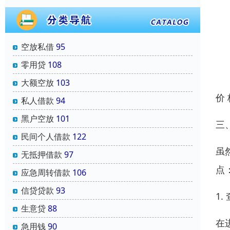
空放私借
95
零用贷
108
大额空放
103
价
私人借款
94
黑户空放
101
三
民间个人借款
122
虽
无抵押借款
97
点
应急周转借款
106
信贷贷款
93
1
生意贷
88
在
急用钱
90