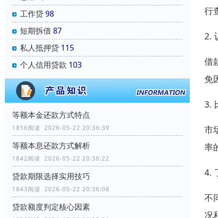
行
工作贷
98
短期拆借
87
2
私人抵押贷
115
借
个人信用贷款
103
免
3
等额本金还款方式特点
市
1856阅读 2026-05-22 20:36:39
等额本息还款方式解析
率
1842阅读 2026-05-22 20:36:22
4
贷款期限选择实用技巧
1843阅读 2026-05-22 20:36:08
不
贷款额度判定核心因素
况